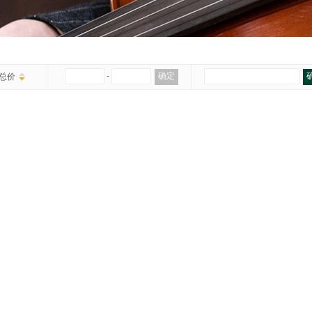
￥
-
确定
总价