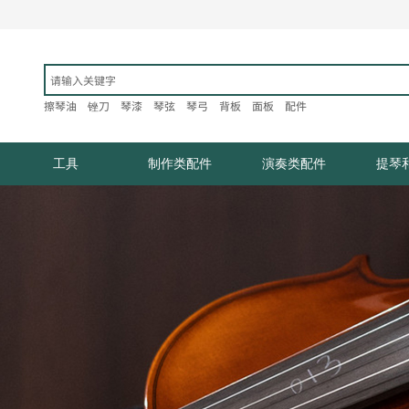
擦琴油
锉刀
琴漆
琴弦
琴弓
背板
面板
配件​
工具
制作类配件
演奏类配件
提琴