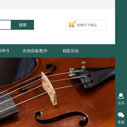
搜索
购物车
0
物品
和琴弓
吉他音板/配件
精彩活动
会员
客服