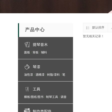
默认排序
产品中心
暂无相关记录！
提琴音木
面板
背板
辅料
/
/
琴漆
油性漆
酒精漆
树脂/漆料
笔
/
/
/
刷
抛光/打磨/砂纸/砂布
/
工具
模板/图纸/图书
制琴工具
调音
/
/
工具/保养产品
制作类配件