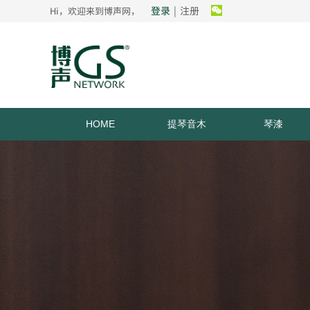
登录
|
注册
Hi，欢迎来到博声网，
HOME
提琴音木
琴漆