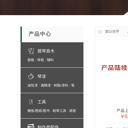
默认排序
产品中心
提琴音木
面板
背板
辅料
/
/
琴漆
油性漆
酒精漆
树脂/漆料
笔
/
/
/
刷
抛光/打磨/砂纸/砂布
/
工具
产品
模板/图纸/图书
制琴工具
调音
/
/
￥0.
工具/保养产品
制作类配件