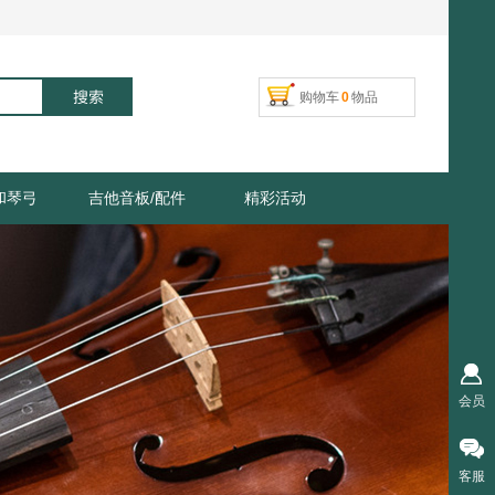
搜索
购物车
0
物品
和琴弓
吉他音板/配件
精彩活动
会员
客服