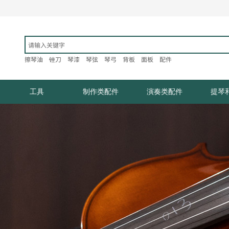
擦琴油
锉刀
琴漆
琴弦
琴弓
背板
面板
配件​
工具
制作类配件
演奏类配件
提琴