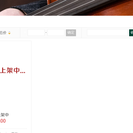
￥
-
确定
总价
上架中
00