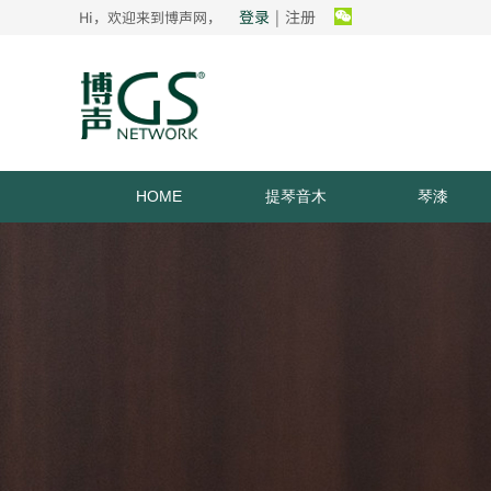
登录
|
注册
Hi，欢迎来到博声网，
HOME
提琴音木
琴漆