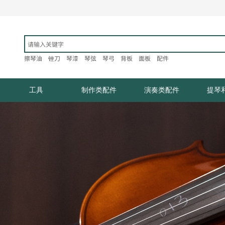
擦琴油
锉刀
琴漆
琴弦
琴弓
背板
面板
配件​
工具
制作类配件
演奏类配件
提琴