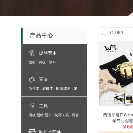
默认排序
产品中心
提琴音木
面板
背板
辅料
/
/
琴漆
油性漆
酒精漆
树脂/漆料
笔
/
/
/
刷
抛光/打磨/砂纸/砂布
/
工具
西班牙进口WMu
模板/图纸/图书
制琴工具
调音
/
/
琴专业弱音
工具/保养产品
￥645
制作类配件