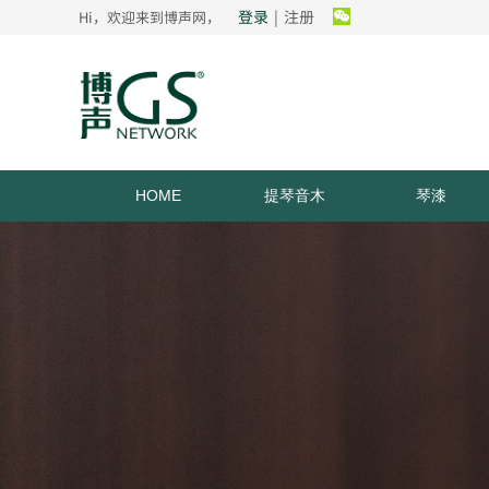
登录
|
注册
Hi，欢迎来到博声网，
HOME
提琴音木
琴漆