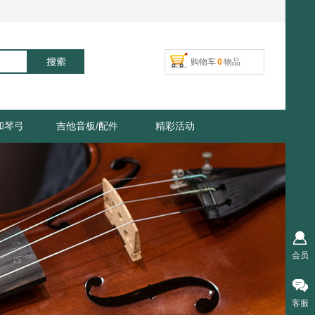
搜索
购物车
0
物品
和琴弓
吉他音板/配件
精彩活动
会员
客服